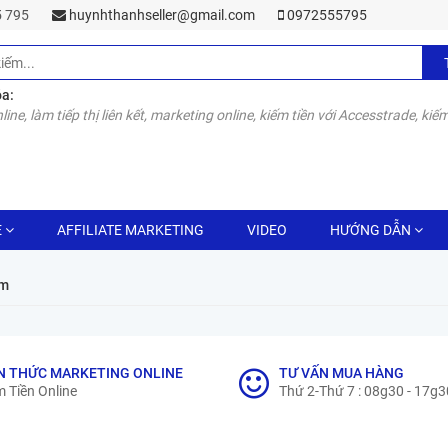
55 795
huynhthanhseller@gmail.com
0972555795
óa:
line, làm tiếp thị liên kết, marketing online, kiếm tiền với Accesstrade, kiếm
E
AFFILIATE MARKETING
VIDEO
HƯỚNG DẪN
om
N THỨC MARKETING ONLINE
TƯ VẤN MUA HÀNG
 Tiền Online
Thứ 2-Thứ 7 : 08g30 - 17g3