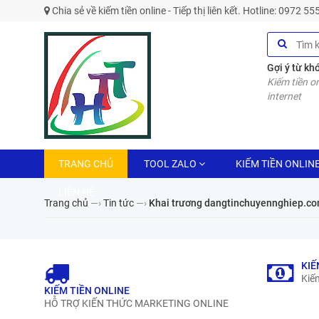
Chia sẻ về kiếm tiền online - Tiếp thị liên kết. Hotline: 0972 5
Gợi ý từ kh
Kiếm tiền on
internet
TRANG CHỦ
TOOL ZALO
KIẾM TIỀN ONLIN
LIÊN HỆ
Trang chủ
—›
Tin tức
—›
Khai trương dangtinchuyennghiep.c
KIẾ
Kiếm
KIẾM TIỀN ONLINE
HỖ TRỢ KIẾN THỨC MARKETING ONLINE