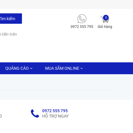
0
Tìm kiếm
0972 555 795
Giỏ hàng
 tiền trên
QUẢNG CÁO
MUA SẮM ONLINE
0972 555 795
0
HỖ TRỢ NGAY