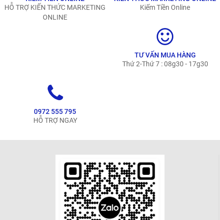
HỖ TRỢ KIẾN THỨC MARKETING
Kiếm Tiền Online
ONLINE
TƯ VẤN MUA HÀNG
Thứ 2-Thứ 7 : 08g30 - 17g30
0972 555 795
HỖ TRỢ NGAY