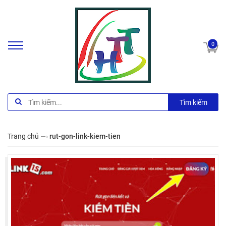
0
Tìm kiếm
Trang chủ
—›
rut-gon-link-kiem-tien