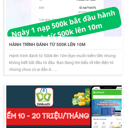
HÀNH TRÌNH ĐÁNH TỪ 500K LÊN 10M
Hành trình đánh từ 500k lên 10m Bạn muốn kiếm tiền nhưng
không biết bắt đầu từ đâu Bạn đang tìm kiểu về tiền điện tử
nhưng chưa có ai dẫn d......