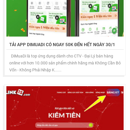
TẢI APP DIMUADI CÓ NGAY 50K ĐẾN HẾT NGÀY 30/1
DiMuaDi là top ứng dụng dành cho CTV - Đại Lý bán hàng
online với hơn 10.000 sản phẩm chính hãng mà Không Cần Bỏ
Vốn - Không Phải Nhập K......