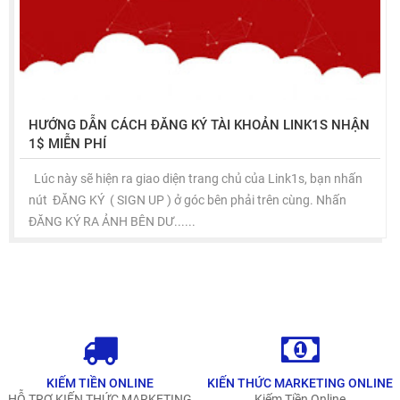
HƯỚNG DẪN CÁCH ĐĂNG KÝ TÀI KHOẢN LINK1S NHẬN
1$ MIỄN PHÍ
Lúc này sẽ hiện ra giao diện trang chủ của Link1s, bạn nhấn
nút ĐĂNG KÝ ( SIGN UP ) ở góc bên phải trên cùng. Nhấn
ĐĂNG KÝ RA ẢNH BÊN DƯ......
KIẾM TIỀN ONLINE
KIẾN THỨC MARKETING ONLINE
HỖ TRỢ KIẾN THỨC MARKETING
Kiếm Tiền Online