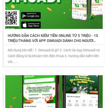
HƯỚNG DẪN CÁCH KIẾM TIỀN ONLINE TỪ 5 TRIỆU - 10
TRIỆU/THÁNG VỚI APP DIMUADI DÀNH CHO NGƯỜI
MỚI TỪ A ĐẾN Z
Nội dung bài viết : 1. Dimuadi là gì? 2. Cách tải App Dimuadi và
Cách đăng kí tài khoản trên điện thoại 3. Hướng dẫn kiếm tiền
với......