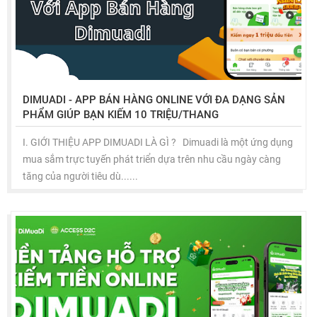
DIMUADI - APP BÁN HÀNG ONLINE VỚI ĐA DẠNG SẢN
PHẨM GIÚP BẠN KIẾM 10 TRIỆU/THANG
I. GIỚI THIỆU APP DIMUADI LÀ GÌ ? Dimuadi là một ứng dụng
mua sắm trực tuyến phát triển dựa trên nhu cầu ngày càng
tăng của người tiêu dù......