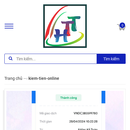
0
Tìm kiếm
Trang chủ
—›
kiem-tien-online