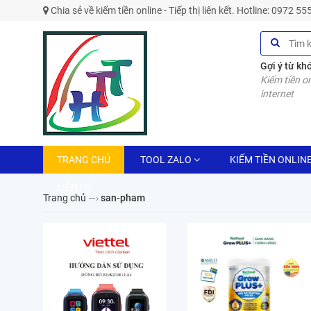
Chia sẻ về kiếm tiền online - Tiếp thị liên kết. Hotline: 0972 5
Gợi ý từ kh
Kiếm tiền on
internet
TRANG CHỦ
TOOL ZALO
KIẾM TIỀN ONLIN
LIÊN HỆ
Trang chủ
—›
san-pham