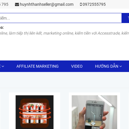
55 795
huynhthanhseller@gmail.com
0972555795
óa:
line, làm tiếp thị liên kết, marketing online, kiếm tiền với Accesstrade, kiếm
E
AFFILIATE MARKETING
VIDEO
HƯỚNG DẪN