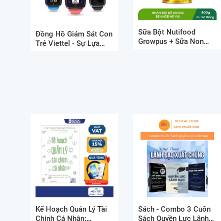
Sữa Bột Nutifood
Đồng Hồ Giám Sát Con
Growpus + Sữa Non
Trẻ Viettel - Sự Lựa
Tăng Đề Kháng Dưới 1
Chọn Hoàn Hảo Cho
Tuổi
Cha Mẹ
Kế Hoạch Quản Lý Tài
Sách - ️Combo 3 Cuốn
Chính Cá Nhân:
Sách Quyền Lực Lãnh