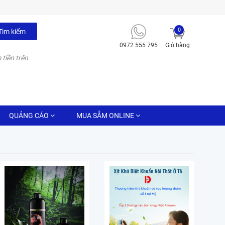
0
Tìm kiếm
0972 555 795
Giỏ hàng
 tiền trên
QUẢNG CÁO
MUA SẮM ONLINE