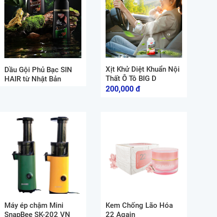
Xịt Khử Diệt Khuẩn Nội
Dầu Gội Phủ Bạc SIN
Thất Ô Tô BIG D
HAIR từ Nhật Bản
200,000 đ
Máy ép chậm Mini
Kem Chống Lão Hóa
SnapBee SK-202 VN
22 Again