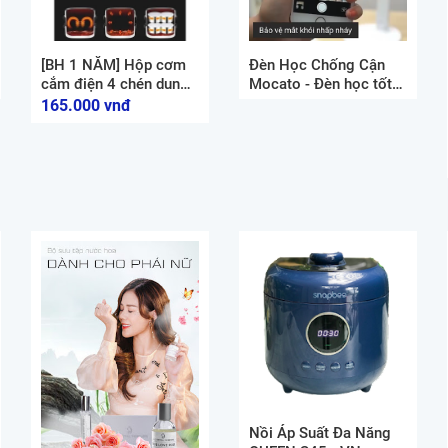
[BH 1 NĂM] Hộp cơm
Đèn Học Chống Cận
cắm điện 4 chén dung
Mocato - Đèn học tốt
tích 2l 2 tầng Hộp hâm
cho mắt - Chống cận
165.000 vnđ
cơm văn phòng Bảo
hiệu quả 2023
Hành 1 Năm MIDAKI
Nồi Áp Suất Đa Năng