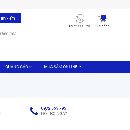
0
Tìm kiếm
0972 555 795
Giỏ hàng
 tiền trên
QUẢNG CÁO
MUA SẮM ONLINE
0972 555 795
0
HỖ TRỢ NGAY