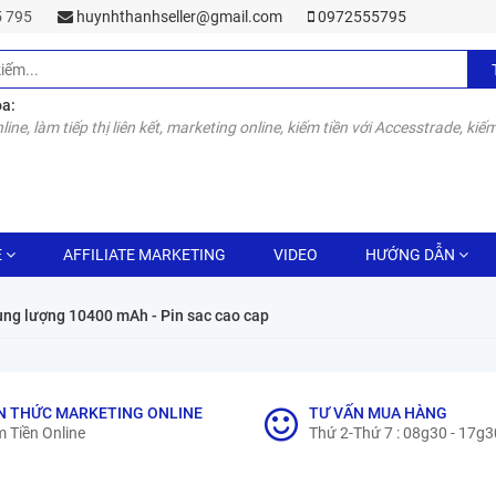
55 795
huynhthanhseller@gmail.com
0972555795
óa:
line, làm tiếp thị liên kết, marketing online, kiếm tiền với Accesstrade, kiếm
E
AFFILIATE MARKETING
VIDEO
HƯỚNG DẪN
ng lượng 10400 mAh - Pin sac cao cap
N THỨC MARKETING ONLINE
TƯ VẤN MUA HÀNG
 Tiền Online
Thứ 2-Thứ 7 : 08g30 - 17g3