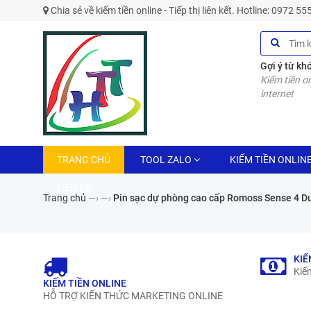
Chia sẻ về kiếm tiền online - Tiếp thị liên kết. Hotline: 0972 5
Gợi ý từ kh
Kiếm tiền on
internet
TRANG CHỦ
TOOL ZALO
KIẾM TIỀN ONLIN
LIÊN HỆ
Trang chủ
—›
—›
Pin sạc dự phòng cao cấp Romoss Sense 4 Du
KIẾ
Kiếm
KIẾM TIỀN ONLINE
HỖ TRỢ KIẾN THỨC MARKETING ONLINE