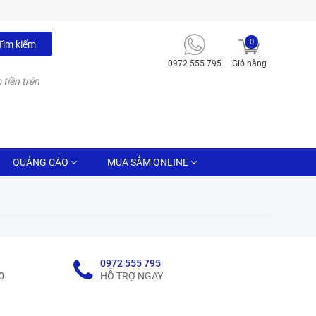
0
Tìm kiếm
0972 555 795
Giỏ hàng
 tiền trên
QUẢNG CÁO
MUA SẮM ONLINE
0972 555 795
0
HỖ TRỢ NGAY