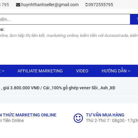
55 795
huynhthanhseller@gmail.com
0972555795
óa:
line, làm tiếp thị liên kết, marketing online, kiếm tiền với Accesstrade, kiếm
E
AFFILIATE MARKETING
VIDEO
HƯỚNG DẪN
 , giá 3.800.000 VNĐ / Cái ,100% gỗ ghép vener Sồi , Ash ,XĐ
N THỨC MARKETING ONLINE
TƯ VẤN MUA HÀNG
 Tiền Online
Thứ 2-Thứ 7 : 08g30 - 17g3