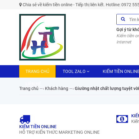
Chia sẻ về kiếm tiền online - Tiếp thị liên kết. Hotline: 0972 5
Gợi ý từ kh
Kiếm tiền on
internet
TRANG CHỦ
TOOL ZALO
KIẾM TIỀN ONLIN
LIÊN HỆ
Trang chủ
—›
Khách hàng
—›
Giường nhật chất lượng tuyệt vời
KIẾ
Kiếm
KIẾM TIỀN ONLINE
HỖ TRỢ KIẾN THỨC MARKETING ONLINE