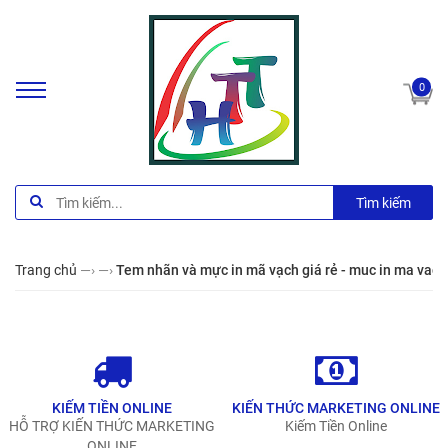
0
Tìm kiếm
Trang chủ
—›
—›
Tem nhãn và mực in mã vạch giá rẻ - muc in ma vach
KIẾM TIỀN ONLINE
KIẾN THỨC MARKETING ONLINE
HỖ TRỢ KIẾN THỨC MARKETING
Kiếm Tiền Online
ONLINE