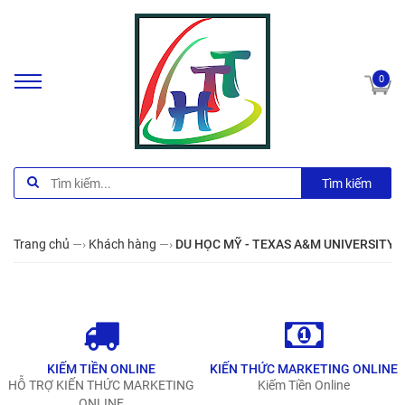
0
Tìm kiếm
Trang chủ
—›
Khách hàng
—›
DU HỌC MỸ - TEXAS A&M UNIVERSITY
KIẾM TIỀN ONLINE
KIẾN THỨC MARKETING ONLINE
HỖ TRỢ KIẾN THỨC MARKETING
Kiếm Tiền Online
ONLINE