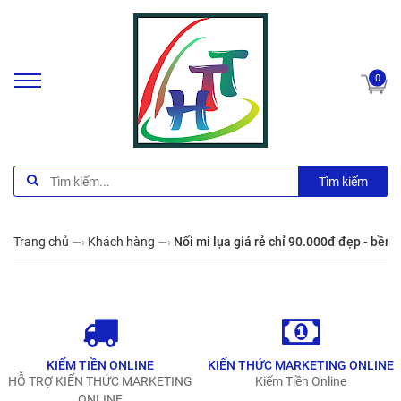
0
Tìm kiếm
Trang chủ
—›
Khách hàng
—›
Nối mi lụa giá rẻ chỉ 90.000đ đẹp - bền 
KIẾM TIỀN ONLINE
KIẾN THỨC MARKETING ONLINE
HỖ TRỢ KIẾN THỨC MARKETING
Kiếm Tiền Online
ONLINE