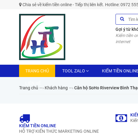
Chia sẻ về kiếm tiền online - Tiếp thị liên kết. Hotline: 0972 5
Gợi ý từ kh
Kiếm tiền on
internet
TRANG CHỦ
TOOL ZALO
KIẾM TIỀN ONLIN
LIÊN HỆ
Trang chủ
—›
Khách hàng
—›
Căn hộ SoHo Riverview Bình Thạnh 
KIẾ
Kiếm
KIẾM TIỀN ONLINE
HỖ TRỢ KIẾN THỨC MARKETING ONLINE