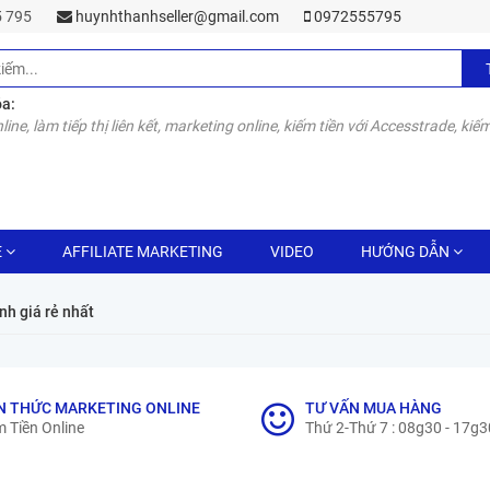
55 795
huynhthanhseller@gmail.com
0972555795
óa:
line, làm tiếp thị liên kết, marketing online, kiếm tiền với Accesstrade, kiếm
E
AFFILIATE MARKETING
VIDEO
HƯỚNG DẪN
giá rẻ nhất
N THỨC MARKETING ONLINE
TƯ VẤN MUA HÀNG
 Tiền Online
Thứ 2-Thứ 7 : 08g30 - 17g3