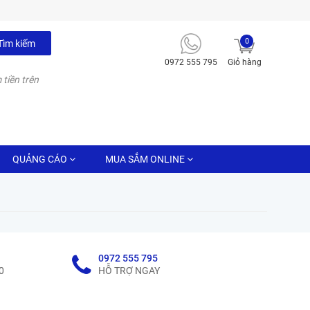
0
Tìm kiếm
0972 555 795
Giỏ hàng
 tiền trên
QUẢNG CÁO
MUA SẮM ONLINE
0972 555 795
0
HỖ TRỢ NGAY