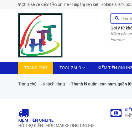
Chia sẻ về kiếm tiền online - Tiếp thị liên kết. Hotline: 0972 5
Gợi ý từ kh
Kiếm tiền on
internet
TRANG CHỦ
TOOL ZALO
KIẾM TIỀN ONLIN
LIÊN HỆ
Trang chủ
—›
Khách hàng
—›
Thanh lý quần jean nam, quần lử
KIẾ
Kiếm
KIẾM TIỀN ONLINE
HỖ TRỢ KIẾN THỨC MARKETING ONLINE