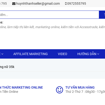
55 795
huynhthanhseller@gmail.com
0972555795
óa:
line, làm tiếp thị liên kết, marketing online, kiếm tiền với Accesstrade, kiếm
E
AFFILIATE MARKETING
VIDEO
HƯỚNG DẪN
ng nữ 35k
N THỨC MARKETING ONLINE
TƯ VẤN MUA HÀNG
 Tiền Online
Thứ 2-Thứ 7 : 08g30 - 17g3