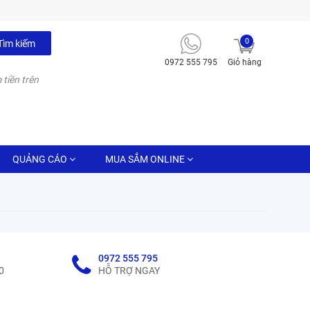
0
Tìm kiếm
0972 555 795
Giỏ hàng
 tiền trên
QUẢNG CÁO
MUA SẮM ONLINE
0972 555 795
0
HỖ TRỢ NGAY