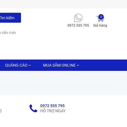
0
Tìm kiếm
0972 555 795
Giỏ hàng
 tiền trên
QUẢNG CÁO
MUA SẮM ONLINE
0972 555 795
0
HỖ TRỢ NGAY