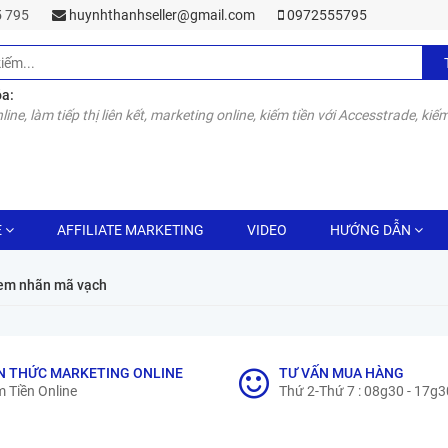
55 795
huynhthanhseller@gmail.com
0972555795
óa:
line, làm tiếp thị liên kết, marketing online, kiếm tiền với Accesstrade, kiếm
E
AFFILIATE MARKETING
VIDEO
HƯỚNG DẪN
tem nhãn mã vạch
N THỨC MARKETING ONLINE
TƯ VẤN MUA HÀNG
 Tiền Online
Thứ 2-Thứ 7 : 08g30 - 17g3