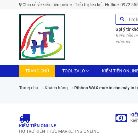
Chia sẻ về kiếm tiền online - Tiếp thị liên kết. Hotline: 0972 5
Gợi ý từ kh
Kiếm tiền on
internet
TRANG CHỦ
TOOL ZALO
KIẾM TIỀN ONLIN
LIÊN HỆ
Trang chủ
—›
Khách hàng
—›
Ribbon WAX mực in cho máy in 
KIẾ
Kiếm
KIẾM TIỀN ONLINE
HỖ TRỢ KIẾN THỨC MARKETING ONLINE