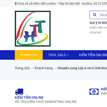
Chia sẻ về kiếm tiền online - Tiếp thị liên kết. Hotline: 0972 5
Gợi ý từ kh
Kiếm tiền on
internet
TRANG CHỦ
TOOL ZALO
KIẾM TIỀN ONLIN
LIÊN HỆ
Trang chủ
—›
Khách hàng
—›
Chuyên cung cấp sỉ và lẻ linh kiện
KIẾ
Kiếm
KIẾM TIỀN ONLINE
HỖ TRỢ KIẾN THỨC MARKETING ONLINE