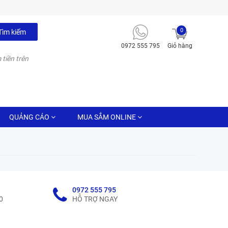
0
Tìm kiếm
0972 555 795
Giỏ hàng
 tiền trên
QUẢNG CÁO
MUA SẮM ONLINE
0972 555 795
0
HỖ TRỢ NGAY