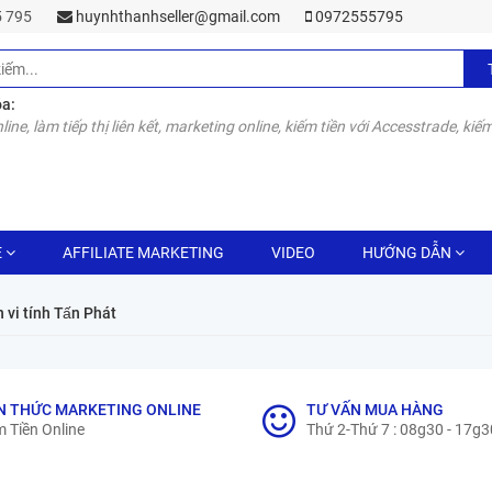
55 795
huynhthanhseller@gmail.com
0972555795
óa:
line, làm tiếp thị liên kết, marketing online, kiếm tiền với Accesstrade, kiếm
E
AFFILIATE MARKETING
VIDEO
HƯỚNG DẪN
 vi tính Tấn Phát
N THỨC MARKETING ONLINE
TƯ VẤN MUA HÀNG
 Tiền Online
Thứ 2-Thứ 7 : 08g30 - 17g3