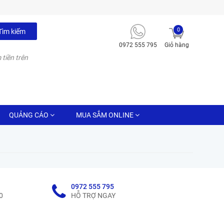
0
Tìm kiếm
0972 555 795
Giỏ hàng
 tiền trên
QUẢNG CÁO
MUA SẮM ONLINE
0972 555 795
0
HỖ TRỢ NGAY