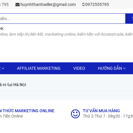
55 795
huynhthanhseller@gmail.com
0972555795
óa:
line, làm tiếp thị liên kết, marketing online, kiếm tiền với Accesstrade, kiếm
E
AFFILIATE MARKETING
VIDEO
HƯỚNG DẪN
 rẻ tại Hà Nội
N THỨC MARKETING ONLINE
TƯ VẤN MUA HÀNG
 Tiền Online
Thứ 2-Thứ 7 : 08g30 - 17g3