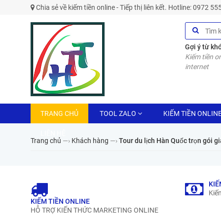
Chia sẻ về kiếm tiền online - Tiếp thị liên kết. Hotline: 0972 5
Gợi ý từ kh
Kiếm tiền on
internet
TRANG CHỦ
TOOL ZALO
KIẾM TIỀN ONLIN
LIÊN HỆ
Trang chủ
—›
Khách hàng
—›
Tour du lịch Hàn Quốc trọn gói giá
KIẾ
Kiếm
KIẾM TIỀN ONLINE
HỖ TRỢ KIẾN THỨC MARKETING ONLINE