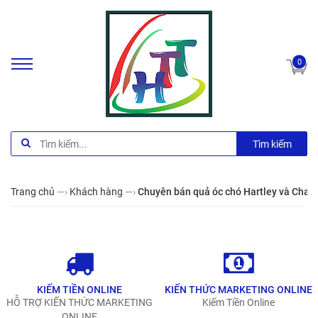
0
Tìm kiếm
Trang chủ
—›
Khách hàng
—›
Chuyên bán quả óc chó Hartley và Chand
KIẾM TIỀN ONLINE
KIẾN THỨC MARKETING ONLINE
HỖ TRỢ KIẾN THỨC MARKETING
Kiếm Tiền Online
ONLINE