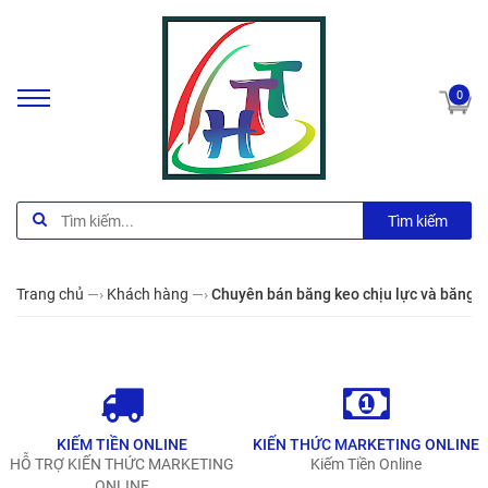
0
Tìm kiếm
Trang chủ
—›
Khách hàng
—›
Chuyên bán băng keo chịu lực và băng ke
KIẾM TIỀN ONLINE
KIẾN THỨC MARKETING ONLINE
HỖ TRỢ KIẾN THỨC MARKETING
Kiếm Tiền Online
ONLINE