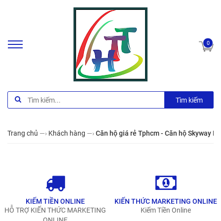
0
Tìm kiếm
Trang chủ
—›
Khách hàng
—›
Căn hộ giá rẻ Tphcm - Căn hộ Skyway Re
KIẾM TIỀN ONLINE
KIẾN THỨC MARKETING ONLINE
HỖ TRỢ KIẾN THỨC MARKETING
Kiếm Tiền Online
ONLINE