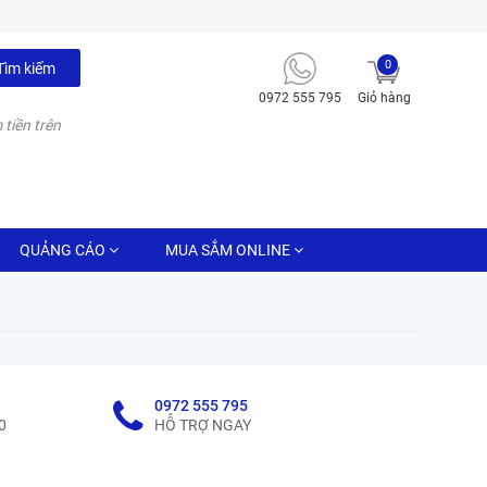
0
Tìm kiếm
0972 555 795
Giỏ hàng
 tiền trên
QUẢNG CÁO
MUA SẮM ONLINE
0972 555 795
0
HỖ TRỢ NGAY