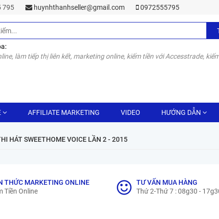
55 795
huynhthanhseller@gmail.com
0972555795
óa:
line, làm tiếp thị liên kết, marketing online, kiếm tiền với Accesstrade, kiếm
E
AFFILIATE MARKETING
VIDEO
HƯỚNG DẪN
HI HÁT SWEETHOME VOICE LẦN 2 - 2015
N THỨC MARKETING ONLINE
TƯ VẤN MUA HÀNG
 Tiền Online
Thứ 2-Thứ 7 : 08g30 - 17g3