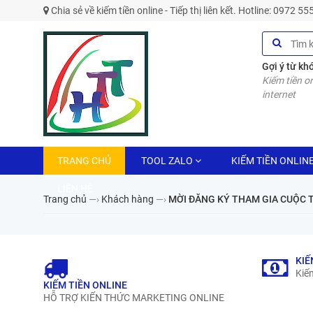
Chia sẻ về kiếm tiền online - Tiếp thị liên kết. Hotline: 0972 5
Gợi ý từ kh
Kiếm tiền on
internet
TRANG CHỦ
TOOL ZALO
KIẾM TIỀN ONLIN
LIÊN HỆ
Trang chủ
—›
Khách hàng
—›
MỜI ĐĂNG KÝ THAM GIA CUỘC T
KIẾ
Kiếm
KIẾM TIỀN ONLINE
HỖ TRỢ KIẾN THỨC MARKETING ONLINE