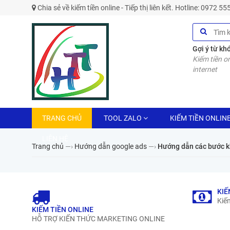
Chia sẻ về kiếm tiền online - Tiếp thị liên kết. Hotline: 0972 5
Gợi ý từ kh
Kiếm tiền on
internet
TRANG CHỦ
TOOL ZALO
KIẾM TIỀN ONLIN
LIÊN HỆ
Trang chủ
—›
Hướng dẫn google ads
—›
Hướng dẫn các bước k
KIẾ
Kiếm
KIẾM TIỀN ONLINE
HỖ TRỢ KIẾN THỨC MARKETING ONLINE