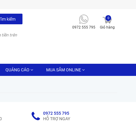
0
Tìm kiếm
0972 555 795
Giỏ hàng
 tiền trên
QUẢNG CÁO
MUA SẮM ONLINE
0972 555 795
0
HỖ TRỢ NGAY