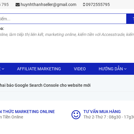
55 795
huynhthanhseller@gmail.com
0972555795
óa:
line, làm tiếp thị liên kết, marketing online, kiếm tiền với Accesstrade, kiếm
E
AFFILIATE MARKETING
VIDEO
HƯỚNG DẪN
hai báo Google Search Console cho website mới
N THỨC MARKETING ONLINE
TƯ VẤN MUA HÀNG
 Tiền Online
Thứ 2-Thứ 7 : 08g30 - 17g3