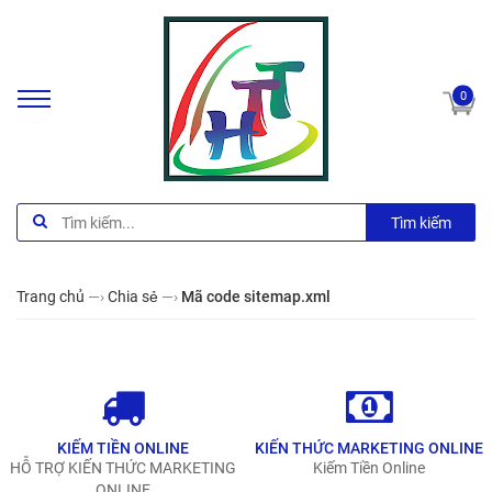
0
Tìm kiếm
Trang chủ
—›
Chia sẻ
—›
Mã code sitemap.xml
KIẾM TIỀN ONLINE
KIẾN THỨC MARKETING ONLINE
HỖ TRỢ KIẾN THỨC MARKETING
Kiếm Tiền Online
ONLINE