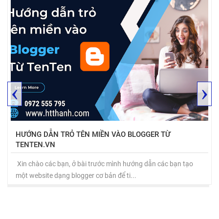
‹
›
HƯỚNG DẪN TRỎ TÊN MIỀN VÀO BLOGGER TỪ
TENTEN.VN
Xin chào các bạn, ở bài trước mình hướng dẫn các bạn tạo
một website dạng blogger cơ bản để ti...