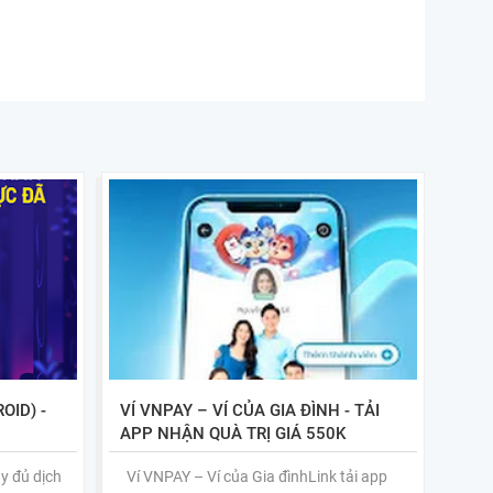
OID) -
VÍ VNPAY – VÍ CỦA GIA ĐÌNH - TẢI
APP
APP NHẬN QUÀ TRỊ GIÁ 550K
“CH
y đủ dịch
Ví VNPAY – Ví của Gia đìnhLink tải app
APP