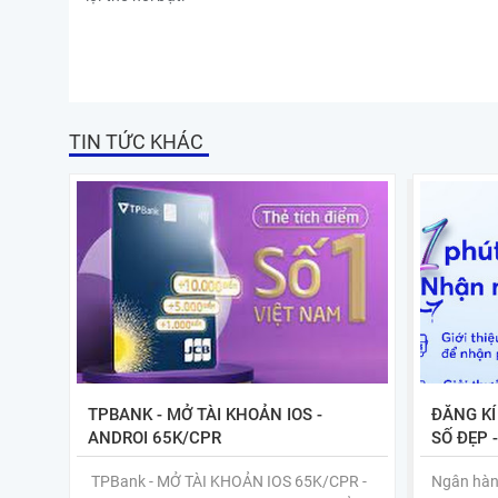
TIN TỨC KHÁC
TPBANK - MỞ TÀI KHOẢN IOS -
ĐĂNG KÍ
ANDROI 65K/CPR
SỐ ĐẸP 
TPBank - MỞ TÀI KHOẢN IOS 65K/CPR -
Ngân hàng