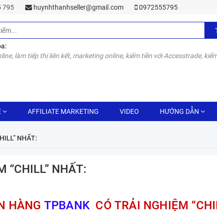
55 795
huynhthanhseller@gmail.com
0972555795
óa:
line, làm tiếp thị liên kết, marketing online, kiếm tiền với Accesstrade, kiếm
E
AFFILIATE MARKETING
VIDEO
HƯỚNG DẪN
HILL” NHẤT:
 “CHILL” NHẤT:
N HÀNG
TPBANK
CÓ TRẢI NGHIỆM “CHI