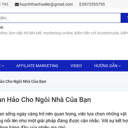
55 795
huynhthanhseller@gmail.com
0972555795
óa:
line, làm tiếp thị liên kết, marketing online, kiếm tiền với Accesstrade, kiếm
E
AFFILIATE MARKETING
VIDEO
HƯỚNG DẪN
Hảo Cho Ngôi Nhà Của Bạn
àn Hảo Cho Ngôi Nhà Của Bạn
ian sống ngày càng trở nên quan trọng, việc lựa chọn những vật
 nổi lên như một giải pháp đáng được cân nhắc. Với sự kết h
chọn hàng đầu của nhiều gia chủ.