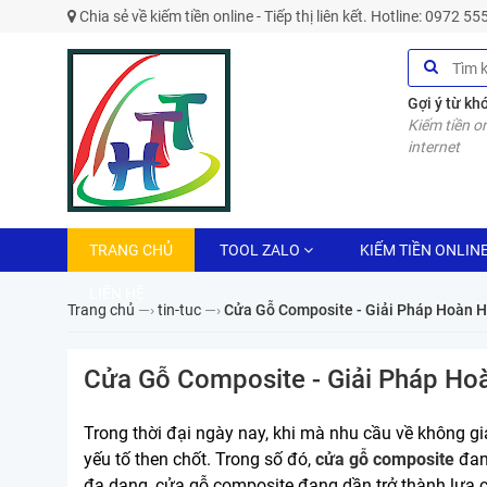
Chia sẻ về kiếm tiền online - Tiếp thị liên kết. Hotline: 0972 5
Gợi ý từ kh
Kiếm tiền on
internet
TRANG CHỦ
TOOL ZALO
KIẾM TIỀN ONLIN
LIÊN HỆ
Trang chủ
—›
tin-tuc
—›
Cửa Gỗ Composite - Giải Pháp Hoàn 
Cửa Gỗ Composite - Giải Pháp Ho
Trong thời đại ngày nay, khi mà nhu cầu về không g
yếu tố then chốt. Trong số đó,
cửa gỗ composite
đang
đa dạng, cửa gỗ composite đang dần trở thành lựa 