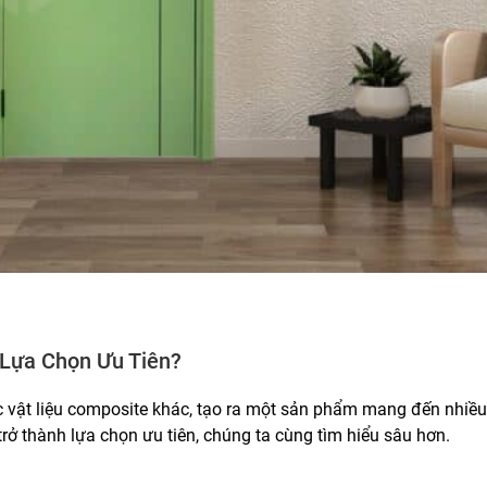
 Lựa Chọn Ưu Tiên?
c vật liệu composite khác, tạo ra một sản phẩm mang đến nhiều ư
 trở thành lựa chọn ưu tiên, chúng ta cùng tìm hiểu sâu hơn.