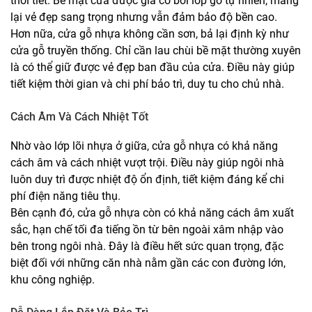
thời tiết. Bề mặt cửa được gia cố bởi lớp gỗ tự nhiên, mang
lại vẻ đẹp sang trọng nhưng vẫn đảm bảo độ bền cao.
Hơn nữa, cửa gỗ nhựa không cần sơn, bả lại định kỳ như
cửa gỗ truyền thống. Chỉ cần lau chùi bề mặt thường xuyên
là có thể giữ được vẻ đẹp ban đầu của cửa. Điều này giúp
tiết kiệm thời gian và chi phí bảo trì, duy tu cho chủ nhà.
Cách Âm Và Cách Nhiệt Tốt
Nhờ vào lớp lõi nhựa ở giữa, cửa gỗ nhựa có khả năng
cách âm và cách nhiệt vượt trội. Điều này giúp ngôi nhà
luôn duy trì được nhiệt độ ổn định, tiết kiệm đáng kể chi
phí điện năng tiêu thụ.
Bên cạnh đó, cửa gỗ nhựa còn có khả năng cách âm xuất
sắc, hạn chế tối đa tiếng ồn từ bên ngoài xâm nhập vào
bên trong ngôi nhà. Đây là điều hết sức quan trọng, đặc
biệt đối với những căn nhà nằm gần các con đường lớn,
khu công nghiệp.