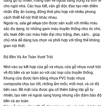
bằng gỗ tự nhiên, mang đến vẻ ngoài sang trọng và tinh tế
cho ngôi nhà. Các họa tiết, vân gỗ độc đáo tạo nên điểm
nhấn đầy ấn tượng, đồng thời phù hợp với nhiều phong
cách thiết kế nội thất khác nhau.
Ngoài ra,
cửa gỗ nhựa
còn được sản xuất với nhiều màu
sắc đa dạng, từ những gam màu truyền thống như óc chó,
sồi, teak đến các màu hiện đại như trắng, đen, xám... giúp
chủ nhà dễ dàng lựa chọn và phối hợp với tổng thể không
gian nội thất.
Độ Bền Và An Toàn Vượt Trội
Nhờ vào sự kết hợp của gỗ và nhựa, cửa gỗ nhựa vượt trội
về độ bền và an toàn so với các loại cửa truyền thống.
Khung cửa được làm bằng nhựa PVC hoặc nhựa
composite chịu lực tốt, chống ẩm mốc, mối mọt, và có độ
bền cao. Bề mặt cửa được gia cố thêm bằng lớp gỗ tự
nhiên, tạo nên vẻ ngoài sang trọng nhưng vẫn đảm bảo độ
bền và an toàn.