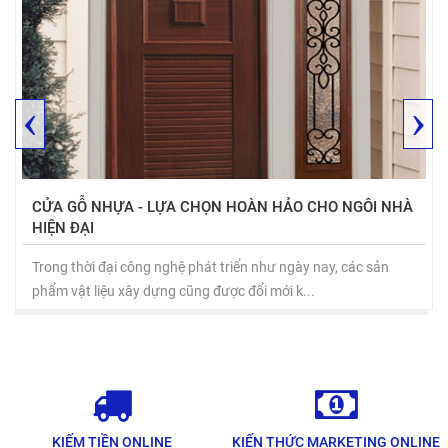
‹
›
CỬA GỖ NHỰA - LỰA CHỌN HOÀN HẢO CHO NGÔI NHÀ
HIỆN ĐẠI
Trong thời đại công nghệ phát triển như ngày nay, các sản
phẩm vật liệu xây dựng cũng được đổi mới k...
KIẾM TIỀN ONLINE
KIẾN THỨC MARKETING ONLINE