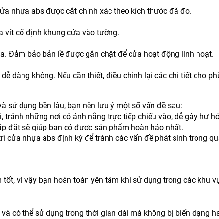
ửa nhựa abs được cắt chính xác theo kích thước đã đo.
ua vít cố định khung cửa vào tường.
a. Đảm bảo bản lề được gắn chặt để cửa hoạt động linh hoạt.
dễ dàng không. Nếu cần thiết, điều chỉnh lại các chi tiết cho ph
 sử dụng bền lâu, bạn nên lưu ý một số vấn đề sau:
ải, tránh những nơi có ánh nắng trực tiếp chiếu vào, dễ gây hư h
 lắp đặt sẽ giúp bạn có được sản phẩm hoàn hảo nhất.
 trì cửa nhựa abs định kỳ để tránh các vấn đề phát sinh trong qu
ốt, vì vậy bạn hoàn toàn yên tâm khi sử dụng trong các khu v
 và có thể sử dụng trong thời gian dài mà không bị biến dạng h