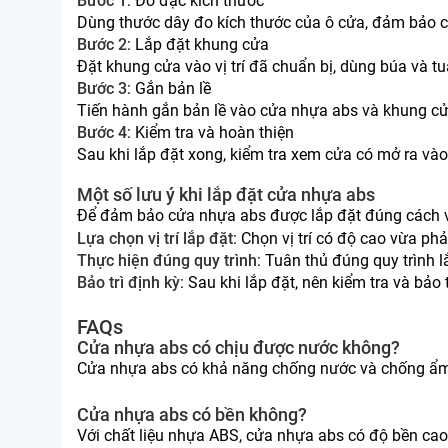
Bước 1
: Đo đạc kích thước
Dùng thước dây đo kích thước của ô cửa, đảm bảo c
Bước 2
: Lắp đặt khung cửa
Đặt khung cửa vào vị trí đã chuẩn bị, dùng búa và t
Bước 3
: Gắn bản lề
Tiến hành gắn bản lề vào cửa nhựa abs và khung cử
Bước 4
: Kiểm tra và hoàn thiện
Sau khi lắp đặt xong, kiểm tra xem cửa có mở ra vào 
Một số lưu ý khi lắp đặt cửa nhựa abs
Để đảm bảo cửa nhựa abs được lắp đặt đúng cách và
Lựa chọn vị trí lắp đặt
: Chọn vị trí có độ cao vừa ph
Thực hiện đúng quy trình
: Tuân thủ đúng quy trình
Bảo trì định kỳ
: Sau khi lắp đặt, nên kiểm tra và bảo
FAQs
Cửa nhựa abs có chịu được nước không?
Cửa nhựa abs có khả năng chống nước và chống ẩm t
Cửa nhựa abs có bền không?
Với chất liệu nhựa ABS, cửa nhựa abs có độ bền cao