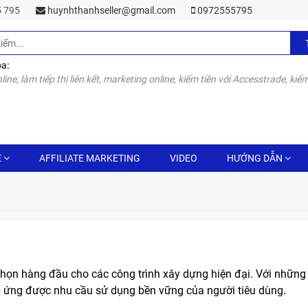
55 795
huynhthanhseller@gmail.com
0972555795
óa:
line, làm tiếp thị liên kết, marketing online, kiếm tiền với Accesstrade, kiếm
E
AFFILIATE MARKETING
VIDEO
HƯỚNG DẪN
ọn hàng đầu cho các công trình xây dựng hiện đại. Với những ư
 ứng được nhu cầu sử dụng bền vững của người tiêu dùng.