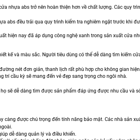
cửa nhựa abs trở nên hoàn thiện hơn về chất lượng. Các quy tr
a abs đều trải qua quy trình kiểm tra nghiêm ngặt trước khi đ
xuất hiện nay đã áp dụng công nghệ xanh trong sản xuất cửa nh
ết kế và màu sắc. Người tiêu dùng có thể dễ dàng tìm kiếm cử
ường nét đơn giản, thanh lịch rất phù hợp cho không gian hiện
ng trí cầu kỳ sẽ mang đến vẻ đẹp sang trọng cho ngôi nhà.
, họ sẽ dễ dàng tìm được sản phẩm đáp ứng được nhu cầu và sở
y càng được chú trọng đến tính năng bảo mật. Các nhà sản xuất
ngoài.
iúp dễ dàng quản lý và điều khiển.