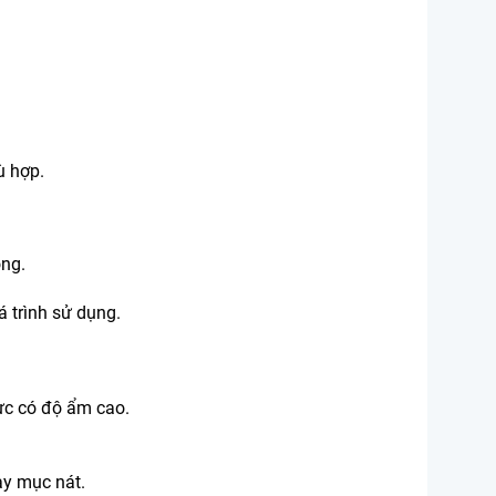
ù hợp.
ỏng.
á trình sử dụng.
ực có độ ẩm cao.
ay mục nát.