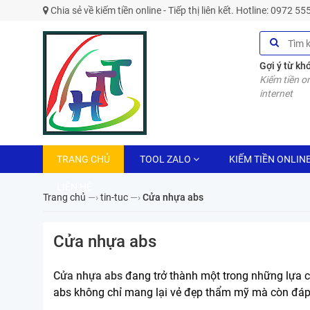
Chia sẻ về kiếm tiền online - Tiếp thị liên kết. Hotline: 0972 5
Gợi ý từ kh
Kiếm tiền on
internet
TRANG CHỦ
TOOL ZALO
KIẾM TIỀN ONLIN
LIÊN HỆ
Trang chủ
—›
tin-tuc
—›
Cửa nhựa abs
Cửa nhựa abs
Cửa nhựa abs
đang trở thành một trong những lựa ch
abs không chỉ mang lại vẻ đẹp thẩm mỹ mà còn đáp