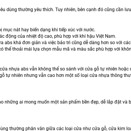
êu dùng thường yêu thích. Tuy nhiên, bên cạnh đó cũng cần lưu
ị mục nát hay biến dạng khi tiếp xúc với nước.
tác động của nhiệt độ cao, phù hợp với khí hậu Việt Nam.
ựa abs khá đơn giản và việc bảo trì cũng dễ dàng hơn so với các
 có thể thoải mái lựa chọn mẫu mã và màu sắc phù hợp với khôn
cửa nhựa abs vẫn không thể so sánh với cửa gỗ tự nhiên hoặc c
 gỗ tự nhiên nhưng vẫn cao hơn một số loại cửa nhựa thông th
ho những ai mong muốn một sản phẩm bền đẹp, dễ lắp đặt và bả
dùng thường phân vân giữa các loại cửa như cửa gỗ, cửa kim lo