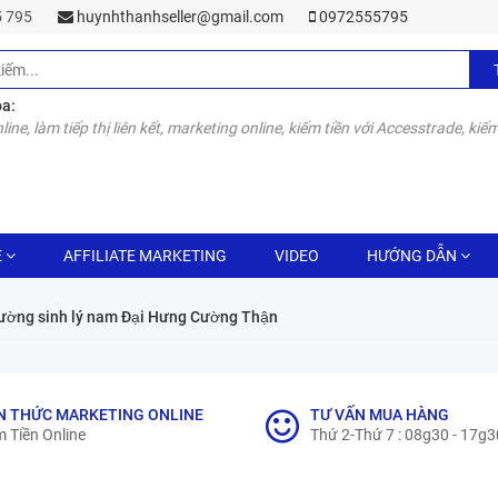
55 795
huynhthanhseller@gmail.com
0972555795
óa:
line, làm tiếp thị liên kết, marketing online, kiếm tiền với Accesstrade, kiếm
E
AFFILIATE MARKETING
VIDEO
HƯỚNG DẪN
 cường sinh lý nam Đại Hưng Cường Thận
N THỨC MARKETING ONLINE
TƯ VẤN MUA HÀNG
 Tiền Online
Thứ 2-Thứ 7 : 08g30 - 17g3