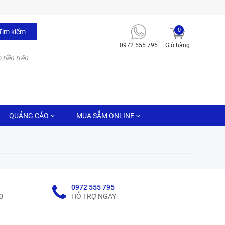
0
Tìm kiếm
0972 555 795
Giỏ hàng
 tiền trên
QUẢNG CÁO
MUA SẮM ONLINE
0972 555 795
0
HỖ TRỢ NGAY