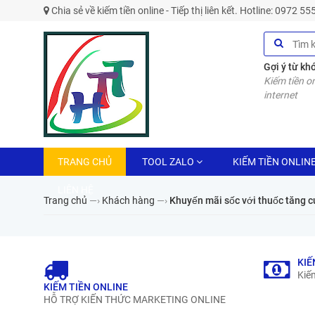
Chia sẻ về kiếm tiền online - Tiếp thị liên kết. Hotline: 0972 5
Gợi ý từ kh
Kiếm tiền on
internet
TRANG CHỦ
TOOL ZALO
KIẾM TIỀN ONLIN
LIÊN HỆ
Trang chủ
—›
Khách hàng
—›
Khuyến mãi sốc với thuốc tăng
KIẾ
Kiếm
KIẾM TIỀN ONLINE
HỖ TRỢ KIẾN THỨC MARKETING ONLINE