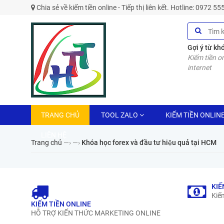
Chia sẻ về kiếm tiền online - Tiếp thị liên kết. Hotline: 0972 5
Gợi ý từ kh
Kiếm tiền on
internet
TRANG CHỦ
TOOL ZALO
KIẾM TIỀN ONLIN
LIÊN HỆ
Trang chủ
—›
—›
Khóa học forex và đầu tư hiệu quả tại HCM
KIẾ
Kiếm
KIẾM TIỀN ONLINE
HỖ TRỢ KIẾN THỨC MARKETING ONLINE