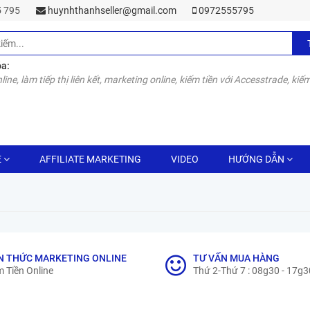
55 795
huynhthanhseller@gmail.com
0972555795
óa:
line, làm tiếp thị liên kết, marketing online, kiếm tiền với Accesstrade, kiếm
E
AFFILIATE MARKETING
VIDEO
HƯỚNG DẪN
N THỨC MARKETING ONLINE
TƯ VẤN MUA HÀNG
 Tiền Online
Thứ 2-Thứ 7 : 08g30 - 17g3