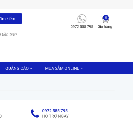
0
Tìm kiếm
0972 555 795
Giỏ hàng
 tiền trên
QUẢNG CÁO
MUA SẮM ONLINE
0972 555 795
0
HỖ TRỢ NGAY