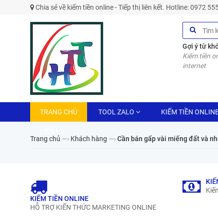
Chia sẻ về kiếm tiền online - Tiếp thị liên kết. Hotline: 0972 5
Gợi ý từ kh
Kiếm tiền on
internet
TRANG CHỦ
TOOL ZALO
KIẾM TIỀN ONLIN
LIÊN HỆ
Trang chủ
—›
Khách hàng
—›
Cần bán gấp vài miếng đất và n
KIẾ
Kiếm
KIẾM TIỀN ONLINE
HỖ TRỢ KIẾN THỨC MARKETING ONLINE