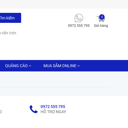
0
Tìm kiếm
0972 555 795
Giỏ hàng
 tiền trên
QUẢNG CÁO
MUA SẮM ONLINE
0972 555 795
0
HỖ TRỢ NGAY