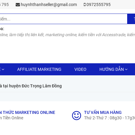
55 795
huynhthanhseller@gmail.com
0972555795
óa:
line, làm tiếp thị liên kết, marketing online, kiếm tiền với Accesstrade, kiếm
E
AFFILIATE MARKETING
VIDEO
HƯỚNG DẪN
hà tại huyện Đức Trọng Lâm Đồng
N THỨC MARKETING ONLINE
TƯ VẤN MUA HÀNG
 Tiền Online
Thứ 2-Thứ 7 : 08g30 - 17g3