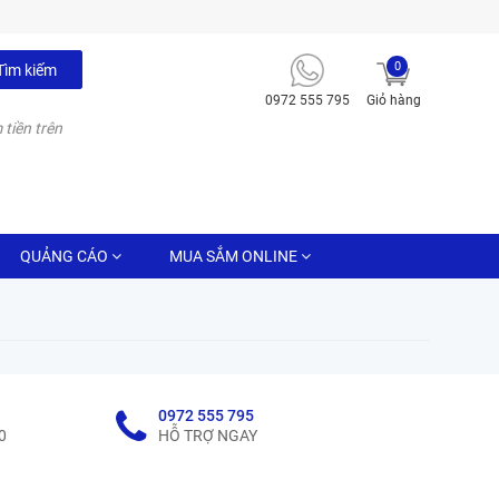
0
Tìm kiếm
0972 555 795
Giỏ hàng
 tiền trên
QUẢNG CÁO
MUA SẮM ONLINE
0972 555 795
0
HỖ TRỢ NGAY