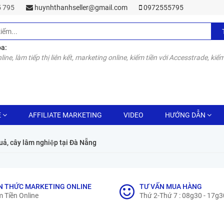
55 795
huynhthanhseller@gmail.com
0972555795
óa:
line, làm tiếp thị liên kết, marketing online, kiếm tiền với Accesstrade, kiếm
E
AFFILIATE MARKETING
VIDEO
HƯỚNG DẪN
quả, cây lâm nghiệp tại Đà Nẵng
N THỨC MARKETING ONLINE
TƯ VẤN MUA HÀNG
 Tiền Online
Thứ 2-Thứ 7 : 08g30 - 17g3