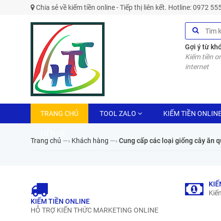
Chia sẻ về kiếm tiền online - Tiếp thị liên kết. Hotline: 0972 5
Gợi ý từ kh
Kiếm tiền on
internet
TRANG CHỦ
TOOL ZALO
KIẾM TIỀN ONLIN
LIÊN HỆ
Trang chủ
—›
Khách hàng
—›
Cung cấp các loại giống cây ăn 
KIẾ
Kiếm
KIẾM TIỀN ONLINE
HỖ TRỢ KIẾN THỨC MARKETING ONLINE