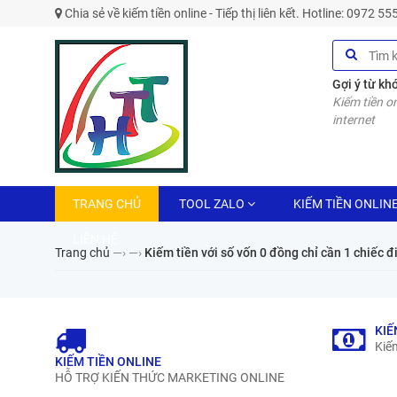
Chia sẻ về kiếm tiền online - Tiếp thị liên kết. Hotline: 0972 5
Gợi ý từ kh
Kiếm tiền on
internet
TRANG CHỦ
TOOL ZALO
KIẾM TIỀN ONLIN
LIÊN HỆ
Trang chủ
—›
—›
Kiếm tiền với số vốn 0 đồng chỉ cần 1 chiếc đ
KIẾ
Kiếm
KIẾM TIỀN ONLINE
HỖ TRỢ KIẾN THỨC MARKETING ONLINE