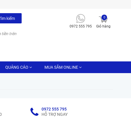
0
Tìm kiếm
0972 555 795
Giỏ hàng
 tiền trên
QUẢNG CÁO
MUA SẮM ONLINE
0972 555 795
0
HỖ TRỢ NGAY