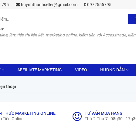
55 795
huynhthanhseller@gmail.com
0972555795
óa:
line, làm tiếp thị liên kết, marketing online, kiếm tiền với Accesstrade, kiếm
E
AFFILIATE MARKETING
VIDEO
HƯỚNG DẪN
iện thoại
N THỨC MARKETING ONLINE
TƯ VẤN MUA HÀNG
 Tiền Online
Thứ 2-Thứ 7 : 08g30 - 17g3